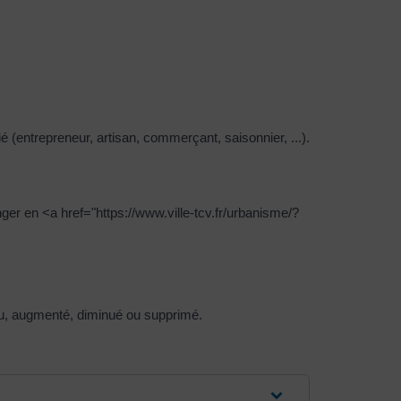
(entrepreneur, artisan, commerçant, saisonnier, ...).
er en <a href="https://www.ville-tcv.fr/urbanisme/?
enu, augmenté, diminué ou supprimé.