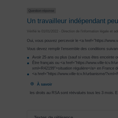
Question-réponse
Un travailleur indépendant peu
Vérifié le 01/01/2022 - Direction de l'information légale et a
Oui, vous pouvez percevoir le <a href="https://www.v
Vous devez remplir l'ensemble des conditions suivan
Avoir 25 ans ou plus (sauf si vous êtes enceinte 
Être français ou <a href="https://www.ville-tcv.f
xml=R42199">situation régulière</a> en France d
<a href="https://www.ville-tcv.fr/urbanisme/?xm
À savoir
les droits au RSA sont réévalués tous les 3 mois. E
Textes de référence