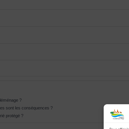
e déménage ?
uelles sont les conséquences ?
arié protégé ?