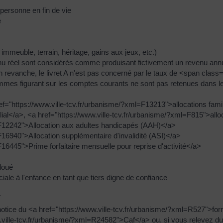
personne en fin de vie
e
mmeuble, terrain, héritage, gains aux jeux, etc.)
enu réel sont considérés comme produisant fictivement un revenu an
n revanche, le livret A n'est pas concerné par le taux de <span cla
ommes figurant sur les comptes courants ne sont pas retenues dans l
ef="https://www.ville-tcv.fr/urbanisme/?xml=F13213">allocations famil
</a>, <a href="https://www.ville-tcv.fr/urbanisme/?xml=F815">alloca
=F12242">Allocation aux adultes handicapés (AAH)</a>
F16940">Allocation supplémentaire d'invalidité (ASI)</a>
16445">Prime forfaitaire mensuelle pour reprise d'activité</a>
 loué
ociale à l'enfance en tant que tiers digne de confiance
.
notice du <a href="https://www.ville-tcv.fr/urbanisme/?xml=R527">form
.ville-tcv.fr/urbanisme/?xml=R24582">Caf</a> ou, si vous relevez du r