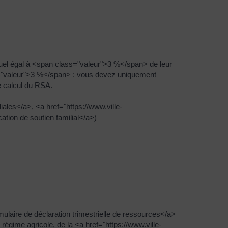
nuel égal à <span class="valeur">3 %</span> de leur
ss="valeur">3 %</span> : vous devez uniquement
e calcul du RSA.
iales</a>, <a href="https://www.ville-
tion de soutien familial</a>)
ulaire de déclaration trimestrielle de ressources</a>
égime agricole, de la <a href="https://www.ville-