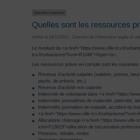
Question-réponse
Quelles sont les ressources pr
Vérifié le 03/11/2021 - Direction de l'information légale et a
Le montant du <a href="https://www.ville-tcv.fr/ur
tcv.fr/urbanisme/?xml=R1046">foyer</a>.
Les ressources prises en compte sont les suivantes 
Revenus d'activité salariée (salaires, primes, h
payés, de préavis, etc.)
Revenus d'activité non salariée
Indemnité de volontariat dans <a href="https://w
Indemnités journalières de maternité, paternité, ad
Indemnités journalière de maladie, accident du tra
<a href="https://www.ville-tcv.fr/urbanisme/?xml
Allocations chômage (<a href="https://www.ville-tc
xml=F13819">allocation de sécurisation professio
Pensions, retraite, rentes
Pensions alimentaires