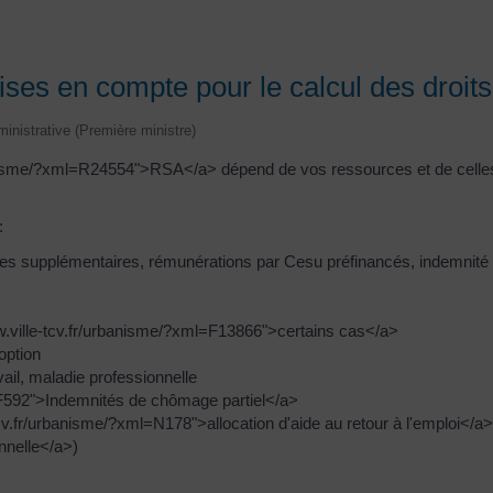
ises en compte pour le calcul des droit
dministrative (Première ministre)
banisme/?xml=R24554">RSA</a> dépend de vos ressources et de celles
:
eures supplémentaires, rémunérations par Cesu préfinancés, indemnit
ww.ville-tcv.fr/urbanisme/?xml=F13866">certains cas</a>
option
vail, maladie professionnelle
=F592">Indemnités de chômage partiel</a>
v.fr/urbanisme/?xml=N178">allocation d'aide au retour à l'emploi</a>,
nnelle</a>)