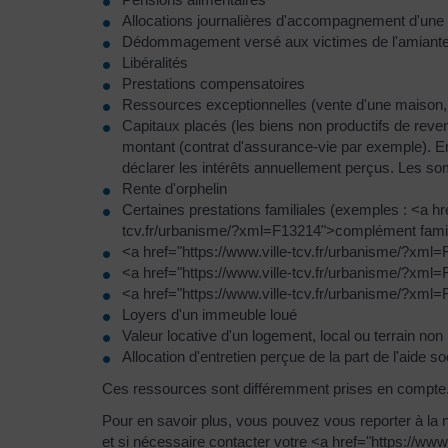
Allocations journalières d'accompagnement d'une 
Dédommagement versé aux victimes de l'amiant
Libéralités
Prestations compensatoires
Ressources exceptionnelles (vente d'une maison, i
Capitaux placés (les biens non productifs de rev
montant (contrat d'assurance-vie par exemple). E
déclarer les intérêts annuellement perçus. Les s
Rente d'orphelin
Certaines prestations familiales (exemples : <a hr
tcv.fr/urbanisme/?xml=F13214">complément familial
<a href="https://www.ville-tcv.fr/urbanisme/?xml
<a href="https://www.ville-tcv.fr/urbanisme/?xml=
<a href="https://www.ville-tcv.fr/urbanisme/?xml=F
Loyers d'un immeuble loué
Valeur locative d'un logement, local ou terrain non
Allocation d'entretien perçue de la part de l'aide s
Ces ressources sont différemment prises en compte
Pour en savoir plus, vous pouvez vous reporter à la 
et si nécessaire contacter votre <a href="https://www