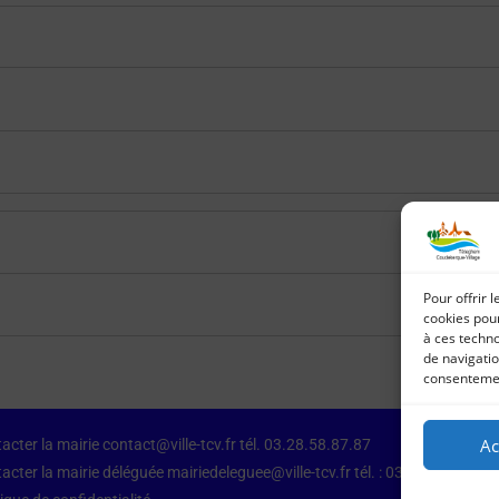
Pour offrir 
cookies pour
à ces techn
de navigatio
consentement
Ac
acter la mairie contact@ville-tcv.fr tél. 03.28.58.87.87
acter la mairie déléguée mairiedeleguee@ville-tcv.fr tél. : 03.28.64.79.87