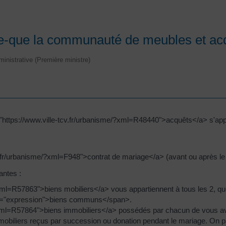
ce-que la communauté de meubles et ac
dministrative (Première ministre)
https://www.ville-tcv.fr/urbanisme/?xml=R48440">acquêts</a> s'appli
v.fr/urbanisme/?xml=F948">contrat de mariage</a> (avant ou après le
antes :
xml=R57863">biens mobiliers</a> vous appartiennent à tous les 2, quel
ss="expression">biens communs</span>.
?xml=R57864">biens immobiliers</a> possédés par chacun de vous avan
mobiliers reçus par succession ou donation pendant le mariage. On par