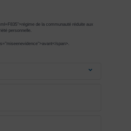
/?xml=F835">régime de la communauté réduite aux
iété personnelle.
lass="miseenevidence">avant</span>.