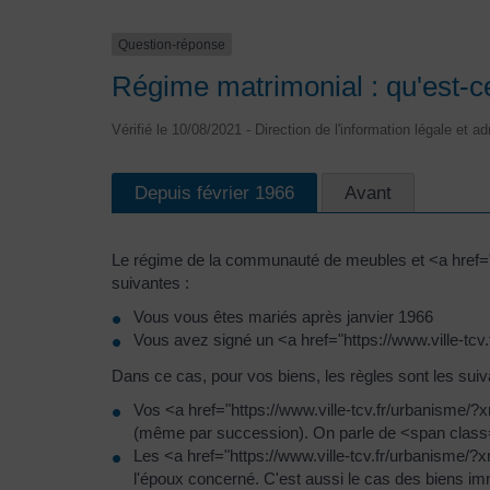
Question-réponse
Régime matrimonial : qu'est-
Vérifié le 10/08/2021 - Direction de l'information légale et a
Depuis février 1966
Avant
Le régime de la communauté de meubles et <a href="
suivantes :
Vous vous êtes mariés après janvier 1966
Vous avez signé un <a href="https://www.ville-tc
Dans ce cas, pour vos biens, les règles sont les suiv
Vos <a href="https://www.ville-tcv.fr/urbanisme/?
(même par succession). On parle de <span cla
Les <a href="https://www.ville-tcv.fr/urbanisme/
l'époux concerné. C'est aussi le cas des biens im