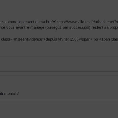
vez automatiquement du <a href="https://www.ville-tcv.fr/urbanisme
 de vous avant le mariage (ou reçus par succession) restent sa propr
span class="miseenevidence">depuis février 1966</span> ou <span c
trimonial ?