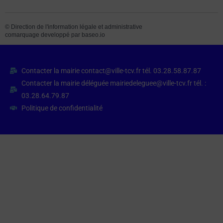
©
Direction de l'information légale et administrative
comarquage developpé par
baseo.io
Contacter la mairie contact@ville-tcv.fr tél. 03.28.58.87.87
Contacter la mairie déléguée mairiedeleguee@ville-tcv.fr tél. :
03.28.64.79.87
Politique de confidentialité