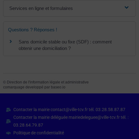
Services en ligne et formulaires
Questions ? Réponses !
Sans domicile stable ou fixe (SDF) : comment
obtenir une domiciliation ?
©
Direction de l'information légale et administrative
comarquage developpé par
baseo.io
Contacter la mairie contact@ville-tcv.fr tél. 03.28.58.87.87
Contacter la mairie déléguée mairiedeleguee@ville-tcv.fr tél. :
03.28.64.79.87
Politique de confidentialité