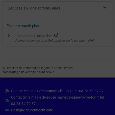
Services en ligne et formulaires
Pour en savoir plus
Location en union libre
Agence nationale pour l'information sur le logement (Anil)
©
Direction de l'information légale et administrative
comarquage developpé par
baseo.io
Contacter la mairie contact@ville-tcv.fr tél. 03.28.58.87.87
Contacter la mairie déléguée mairiedeleguee@ville-tcv.fr tél. :
03.28.64.79.87
Politique de confidentialité