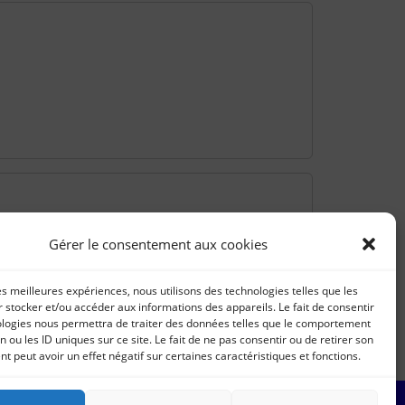
Gérer le consentement aux cookies
les meilleures expériences, nous utilisons des technologies telles que les
 stocker et/ou accéder aux informations des appareils. Le fait de consentir
ologies nous permettra de traiter des données telles que le comportement
n ou les ID uniques sur ce site. Le fait de ne pas consentir ou de retirer son
 peut avoir un effet négatif sur certaines caractéristiques et fonctions.