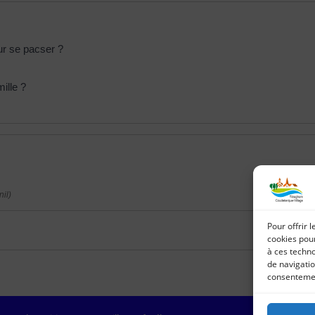
ur se pacser ?
ille ?
il)
Pour offrir 
cookies pour
à ces techn
de navigatio
consentement