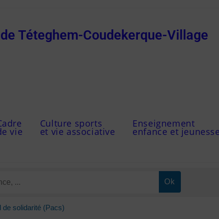
e de Téteghem-Coudekerque-Village
Cadre
Culture sports
Enseignement
de vie
et vie associative
enfance et jeuness
l de solidarité (Pacs)