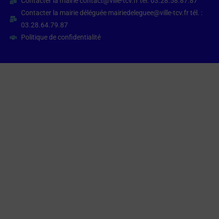
Contacter la mairie contact@ville-tcv.fr tél. 03.28.58.87.87
Contacter la mairie déléguée mairiedeleguee@ville-tcv.fr tél. :
03.28.64.79.87
Politique de confidentialité