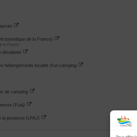
 Paysan
t touristique de la France)
e la France
té dévalisée
es hébergements locatifs d'un camping
ains de camping
unesse (Fuaj)
de la jeunesse (LFAJ)
Pour offrir 