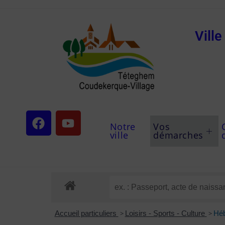
Vill
Notre
Vos
ville
démarches
Accueil particuliers
>
Loisirs - Sports - Culture
>
Héb