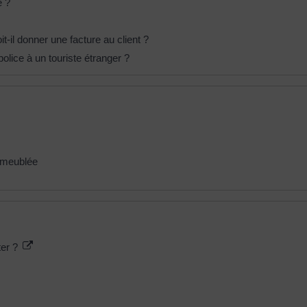
e ?
-il donner une facture au client ?
 police à un touriste étranger ?
n meublée
ter ?