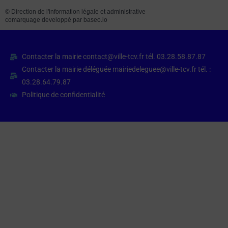
©
Direction de l'information légale et administrative
comarquage developpé par
baseo.io
Contacter la mairie contact@ville-tcv.fr tél. 03.28.58.87.87
Contacter la mairie déléguée mairiedeleguee@ville-tcv.fr tél. :
03.28.64.79.87
Politique de confidentialité