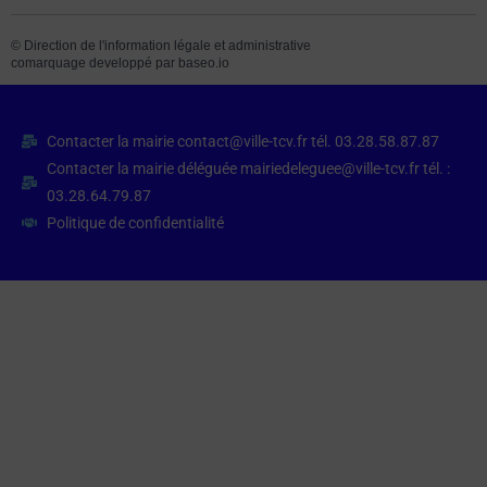
©
Direction de l'information légale et administrative
comarquage developpé par
baseo.io
Contacter la mairie contact@ville-tcv.fr tél. 03.28.58.87.87
Contacter la mairie déléguée mairiedeleguee@ville-tcv.fr tél. :
03.28.64.79.87
Politique de confidentialité