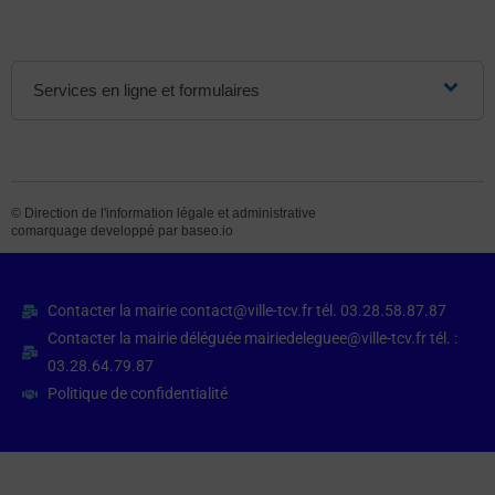
Services en ligne et formulaires
©
Direction de l'information légale et administrative
comarquage developpé par
baseo.io
Contacter la mairie contact@ville-tcv.fr tél. 03.28.58.87.87
Contacter la mairie déléguée mairiedeleguee@ville-tcv.fr tél. :
03.28.64.79.87
Politique de confidentialité