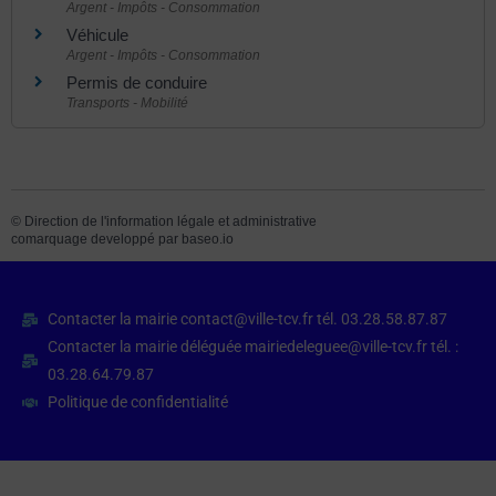
Argent - Impôts - Consommation
Véhicule
Argent - Impôts - Consommation
Permis de conduire
Transports - Mobilité
©
Direction de l'information légale et administrative
comarquage developpé par
baseo.io
Contacter la mairie contact@ville-tcv.fr tél. 03.28.58.87.87
Contacter la mairie déléguée mairiedeleguee@ville-tcv.fr tél. :
03.28.64.79.87
Politique de confidentialité