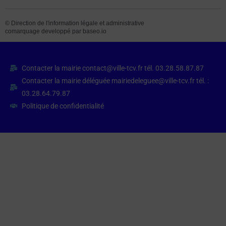
©
Direction de l'information légale et administrative
comarquage developpé par
baseo.io
Contacter la mairie contact@ville-tcv.fr tél. 03.28.58.87.87
Contacter la mairie déléguée mairiedeleguee@ville-tcv.fr tél. :
03.28.64.79.87
Politique de confidentialité