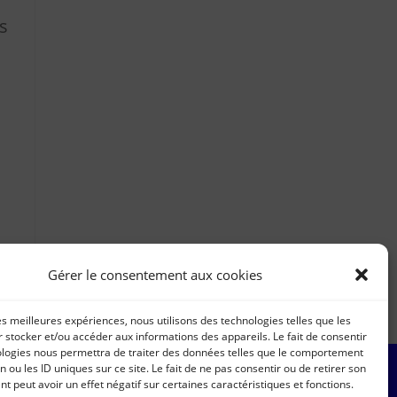
s
Gérer le consentement aux cookies
les meilleures expériences, nous utilisons des technologies telles que les
 stocker et/ou accéder aux informations des appareils. Le fait de consentir
ologies nous permettra de traiter des données telles que le comportement
n ou les ID uniques sur ce site. Le fait de ne pas consentir ou de retirer son
 peut avoir un effet négatif sur certaines caractéristiques et fonctions.