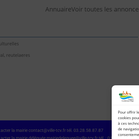
Annuaire
Voir toutes les annonce
ulturelles
al
,
reutelaeres
Pour offrir 
cookies pour
à ces techn
de navigatio
acter la mairie contact@ville-tcv.fr tél. 03.28.58.87.87
consentement
acter la mairie déléguée mairiedeleguee@ville-tcv.fr tél. : 03.28.64.79.87