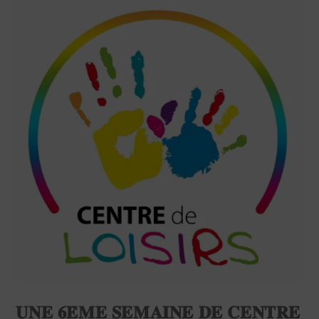
𝐔𝐍𝐄 𝟔𝐄̀𝐌𝐄 𝐒𝐄𝐌𝐀𝐈𝐍𝐄 𝐃𝐄 𝐂𝐄𝐍𝐓𝐑𝐄