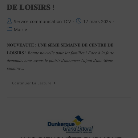
𝐃𝐄 𝐋𝐎𝐈𝐒𝐈𝐑𝐒 !
Service communication TCV
17 mars 2025
Mairie
𝐍𝐎𝐔𝐕𝐄𝐀𝐔𝐓𝐄́ : 𝐔𝐍𝐄 𝟔𝐄̀𝐌𝐄 𝐒𝐄𝐌𝐀𝐈𝐍𝐄 𝐃𝐄 𝐂𝐄𝐍𝐓𝐑𝐄 𝐃𝐄
𝐋𝐎𝐈𝐒𝐈𝐑𝐒 ! 𝐵𝑜𝑛𝑛𝑒 𝑛𝑜𝑢𝑣𝑒𝑙𝑙𝑒 𝑝𝑜𝑢𝑟 𝑙𝑒𝑠 𝑓𝑎𝑚𝑖𝑙𝑙𝑒𝑠 ! 𝐹𝑎𝑐𝑒 𝑎̀ 𝑙𝑎 𝑓𝑜𝑟𝑡𝑒
𝑑𝑒𝑚𝑎𝑛𝑑𝑒, 𝑛𝑜𝑢𝑠 𝑎𝑣𝑜𝑛𝑠 𝑙𝑒 𝑝𝑙𝑎𝑖𝑠𝑖𝑟 𝑑’𝑎𝑛𝑛𝑜𝑛𝑐𝑒𝑟 𝑙’𝑎𝑗𝑜𝑢𝑡 𝑑’𝑢𝑛𝑒 6𝑒̀𝑚𝑒
𝑠𝑒𝑚𝑎𝑖𝑛𝑒…
Continuer La Lecture