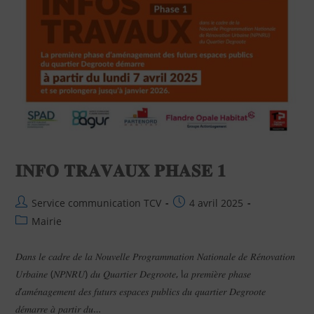
𝐈𝐍𝐅𝐎 𝐓𝐑𝐀𝐕𝐀𝐔𝐗 𝐏𝐇𝐀𝐒𝐄 𝟏
Service communication TCV
4 avril 2025
Mairie
𝐷𝑎𝑛𝑠 𝑙𝑒 𝑐𝑎𝑑𝑟𝑒 𝑑𝑒 𝑙𝑎 𝑁𝑜𝑢𝑣𝑒𝑙𝑙𝑒 𝑃𝑟𝑜𝑔𝑟𝑎𝑚𝑚𝑎𝑡𝑖𝑜𝑛 𝑁𝑎𝑡𝑖𝑜𝑛𝑎𝑙𝑒 𝑑𝑒 𝑅𝑒́𝑛𝑜𝑣𝑎𝑡𝑖𝑜𝑛
𝑈𝑟𝑏𝑎𝑖𝑛𝑒 (𝑁𝑃𝑁𝑅𝑈) 𝑑𝑢 𝑄𝑢𝑎𝑟𝑡𝑖𝑒𝑟 𝐷𝑒𝑔𝑟𝑜𝑜𝑡𝑒, l𝑎 𝑝𝑟𝑒𝑚𝑖𝑒̀𝑟𝑒 𝑝ℎ𝑎𝑠𝑒
𝑑’𝑎𝑚𝑒́𝑛𝑎𝑔𝑒𝑚𝑒𝑛𝑡 𝑑𝑒𝑠 𝑓𝑢𝑡𝑢𝑟𝑠 𝑒𝑠𝑝𝑎𝑐𝑒𝑠 𝑝𝑢𝑏𝑙𝑖𝑐𝑠 𝑑𝑢 𝑞𝑢𝑎𝑟𝑡𝑖𝑒𝑟 𝐷𝑒𝑔𝑟𝑜𝑜𝑡𝑒
𝑑𝑒́𝑚𝑎𝑟𝑟𝑒 𝑎̀ 𝑝𝑎𝑟𝑡𝑖𝑟 𝑑𝑢…