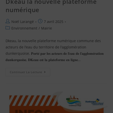
Dkeau la nouvelle plateforme
numérique
Noël Larangé
7 avril 2025
Environnement
/
Mairie
Dkeau, la nouvelle plateforme numérique commune des
acteurs de l’eau du territoire de l’agglomération
dunkerquoise. 𝐏𝐨𝐫𝐭𝐞́ 𝐩𝐚𝐫 𝐥𝐞𝐬 𝐚𝐜𝐭𝐞𝐮𝐫𝐬 𝐝𝐞 𝐥’𝐞𝐚𝐮 𝐝𝐞 𝐥’𝐚𝐠𝐠𝐥𝐨𝐦𝐞́𝐫𝐚𝐭𝐢𝐨𝐧
𝐝𝐮𝐧𝐤𝐞𝐫𝐪𝐮𝐨𝐢𝐬𝐞, 𝐃𝐊𝐞𝐚𝐮 𝐞𝐬𝐭 𝐥𝐚 𝐩𝐥𝐚𝐭𝐞𝐟𝐨𝐫𝐦𝐞 𝐞𝐧 𝐥𝐢𝐠𝐧𝐞…
Continuer La Lecture