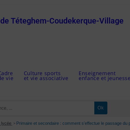
e de Téteghem-Coudekerque-Village
Cadre
Culture sports
Enseignement
de vie
et vie associative
enfance et jeuness
t lycée
>
Primaire et secondaire : comment s'effectue le passage du p