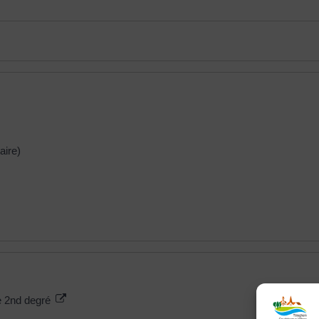
aire)
le 2nd degré