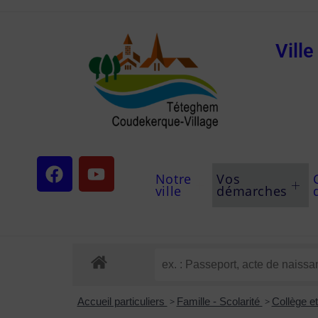
Vill
Notre
Vos
ville
démarches
Accueil particuliers
>
Famille - Scolarité
>
Collège e