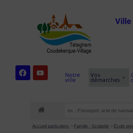
Vill
Notre
Vos
ville
démarches
Accueil particuliers
>
Famille - Scolarité
>
École pri