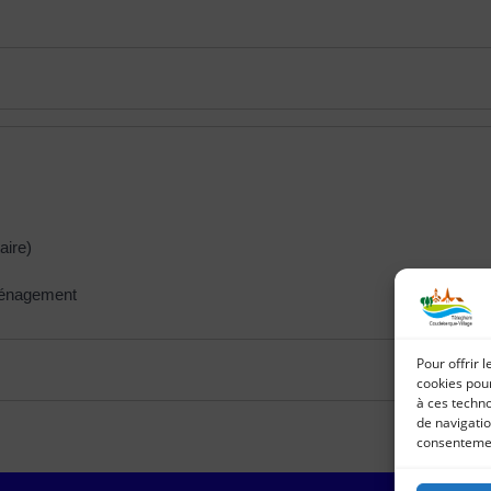
aire)
éménagement
Pour offrir 
cookies pour
à ces techn
de navigatio
consentement