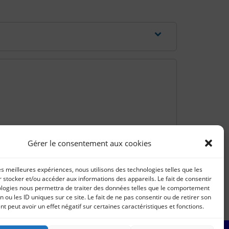
Gérer le consentement aux cookies
les meilleures expériences, nous utilisons des technologies telles que les
 stocker et/ou accéder aux informations des appareils. Le fait de consentir
ologies nous permettra de traiter des données telles que le comportement
n ou les ID uniques sur ce site. Le fait de ne pas consentir ou de retirer son
 peut avoir un effet négatif sur certaines caractéristiques et fonctions.