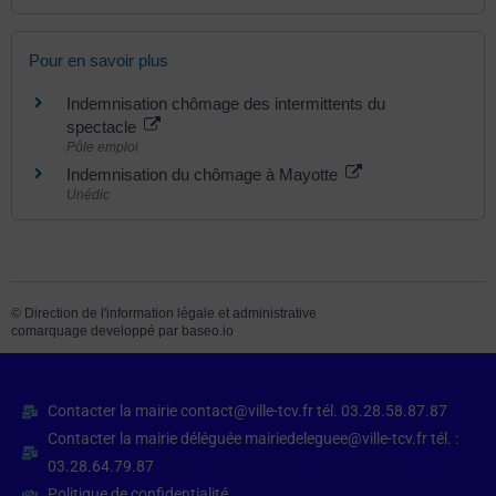
Pour en savoir plus
Indemnisation chômage des intermittents du
spectacle
Pôle emploi
Indemnisation du chômage à Mayotte
Unédic
©
Direction de l'information légale et administrative
comarquage developpé par
baseo.io
Contacter la mairie contact@ville-tcv.fr tél. 03.28.58.87.87
Contacter la mairie déléguée mairiedeleguee@ville-tcv.fr tél. :
03.28.64.79.87
Politique de confidentialité