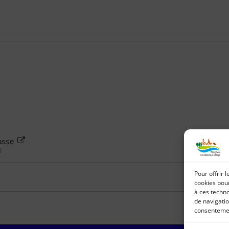
hasse
)
Pour offrir 
cookies pour
à ces techn
de navigatio
consentement