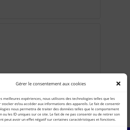
Gérer le consentement aux cookies
les meilleures expériences, nous utilisons des technologies telles que les
 stocker et/ou accéder aux informations des appareils. Le fait de consentir
ologies nous permettra de traiter des données telles que le comportement
n ou les ID uniques sur ce site. Le fait de ne pas consentir ou de retirer son
 peut avoir un effet négatif sur certaines caractéristiques et fonctions.