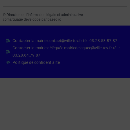
©
Direction de l'information légale et administrative
comarquage developpé par
baseo.io
Contacter la mairie contact@ville-tcv.fr tél. 03.28.58.87.87
Contacter la mairie déléguée mairiedeleguee@ville-tcv.fr tél. :
03.28.64.79.87
Politique de confidentialité