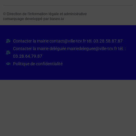
©
Direction de l'information légale et administrative
comarquage developpé par
baseo.io
Contacter la mairie contact@ville-tcv.fr tél. 03.28.58.87.87
Contacter la mairie déléguée mairiedeleguee@ville-tcv.fr tél. :
03.28.64.79.87
Politique de confidentialité