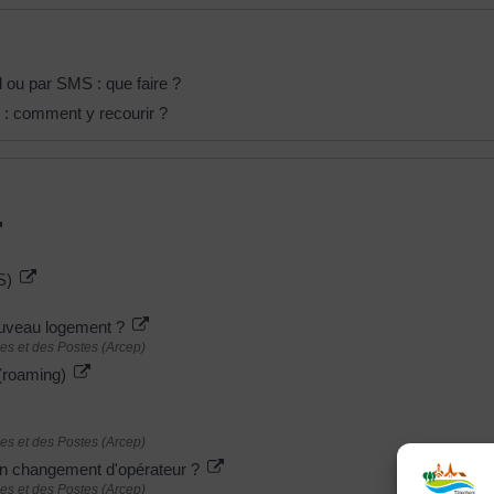
ou par SMS : que faire ?
 : comment y recourir ?
MS)
ouveau logement ?
es et des Postes (Arcep)
e (roaming)
es et des Postes (Arcep)
un changement d'opérateur ?
es et des Postes (Arcep)