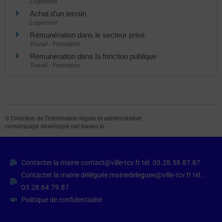
Logement
Achat d'un terrain
Logement
Rémunération dans le secteur privé
Travail - Formation
Rémunération dans la fonction publique
Travail - Formation
©
Direction de l'information légale et administrative
comarquage developpé par
baseo.io
Contacter la mairie contact@ville-tcv.fr tél. 03.28.58.87.87
Contacter la mairie déléguée mairiedeleguee@ville-tcv.fr tél. :
03.28.64.79.87
Politique de confidentialité