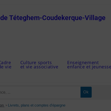
e de Téteghem-Coudekerque-Village
Cadre
Culture sports
Enseignement
de vie
et vie associative
enfance et jeuness
ion
>
Livrets, plans et comptes d'épargne