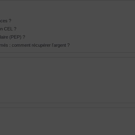
nces ?
 un CEL ?
laire (PEP) ?
amés : comment récupérer l'argent ?