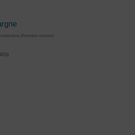
argne
dministrative (Première ministre)
LDDS)