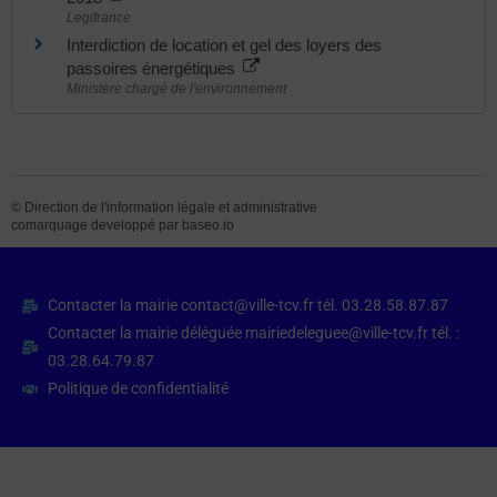
Legifrance
Interdiction de location et gel des loyers des
passoires énergétiques
Ministère chargé de l'environnement
©
Direction de l'information légale et administrative
comarquage developpé par
baseo.io
Contacter la mairie contact@ville-tcv.fr tél. 03.28.58.87.87
Contacter la mairie déléguée mairiedeleguee@ville-tcv.fr tél. :
03.28.64.79.87
Politique de confidentialité