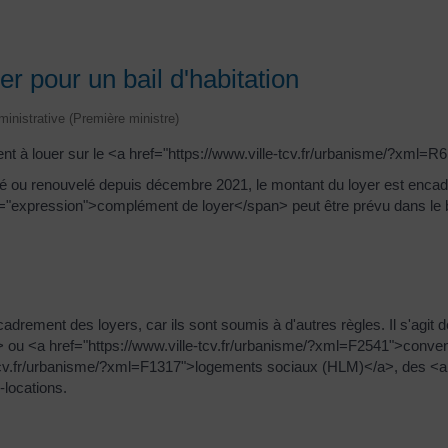
r pour un bail d'habitation
dministrative (Première ministre)
ent à louer sur le <a href="https://www.ville-tcv.fr/urbanisme/?xml=R
t signé ou renouvelé depuis décembre 2021, le montant du loyer est en
s="expression">complément de loyer</span> peut être prévu dans le b
rement des loyers, car ils sont soumis à d'autres règles. Il s'agit d
ou <a href="https://www.ville-tcv.fr/urbanisme/?xml=F2541">convent
-tcv.fr/urbanisme/?xml=F1317">logements sociaux (HLM)</a>, des <a h
locations.