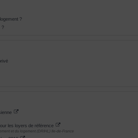
n logement ?
 ?
privé
isienne
our les loyers de référence
gement et du logement (DRIHL) Ile-de-France