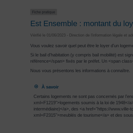
Fiche pratique
Est Ensemble : montant du loye
Vérifié le 01/06/2023 - Direction de l'information légale et a
Vous voulez savoir quel peut être le loyer d'un logem
Si le bail d'habitation (y compris bail mobilité) es
référence</span> fixés par le préfet. Un <span clas
Nous vous présentons les informations à connaître.
À savoir
Certains logements ne sont pas concernés par l'encad
xml=F1219">logements soumis à la loi de 1948</a> 
intermédiaire)</a>, des <a href="https://www.ville
xml=F2315">meublés de tourisme</a> et des sous-