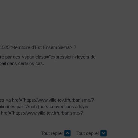
61525">territoire d'Est Ensemble</a> ?
cadré par des <span class="expression">loyers de
ail dans certains cas.
es <a href="https://www.ville-tcv.fr/urbanisme/?
ionnés par l'Anah (hors conventions à loyer
ref="https://www.ville-tcv.fr/urbanisme/?
Tout replier
Tout déplier