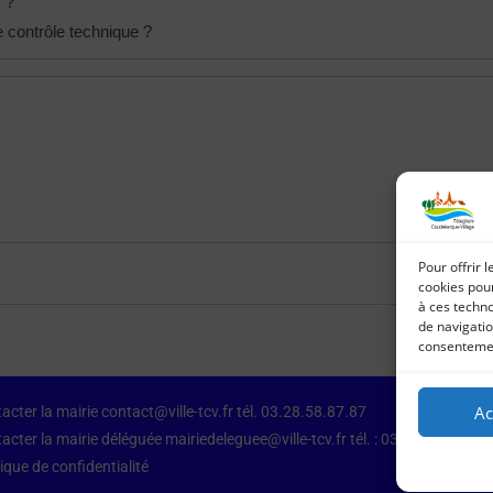
r ?
 contrôle technique ?
Pour offrir 
cookies pour
à ces techn
de navigatio
consentement
Ac
acter la mairie contact@ville-tcv.fr tél. 03.28.58.87.87
acter la mairie déléguée mairiedeleguee@ville-tcv.fr tél. : 03.28.64.79.87
tique de confidentialité