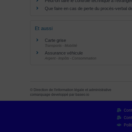
Peut-on faire le contrôle technique à l'étrange
Que faire en cas de perte du procès-verbal de
Et aussi
Carte grise
Transports - Mobilité
Assurance véhicule
Argent - Impôts - Consommation
©
Direction de l'information légale et administrative
comarquage developpé par
baseo.io
Cont
Cont
Poli