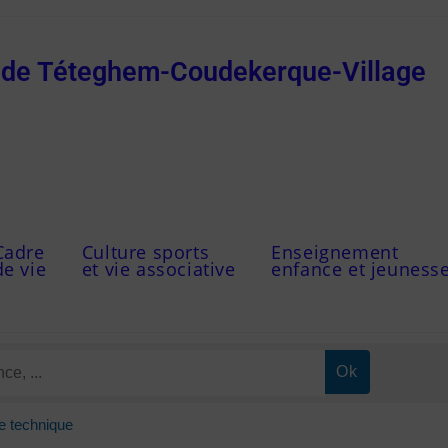
e de Téteghem-Coudekerque-Village
Cadre
Culture sports
Enseignement
de vie
et vie associative
enfance et jeuness
e technique