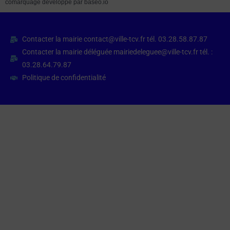
comarquage developpé par
baseo.io
Contacter la mairie contact@ville-tcv.fr tél. 03.28.58.87.87
Contacter la mairie déléguée mairiedeleguee@ville-tcv.fr tél. :
03.28.64.79.87
Politique de confidentialité