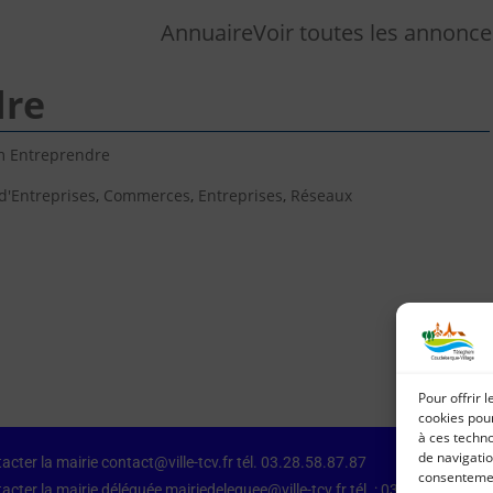
Annuaire
Voir toutes les annonce
dre
m Entreprendre
d'Entreprises
,
Commerces
,
Entreprises
,
Réseaux
Pour offrir 
cookies pour
à ces techn
de navigatio
acter la mairie contact@ville-tcv.fr tél. 03.28.58.87.87
consentement
acter la mairie déléguée mairiedeleguee@ville-tcv.fr tél. : 03.28.64.79.87