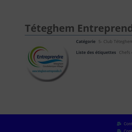
Téteghem Entrepren
Catégorie
5- Club Téteghe
Liste des étiquettes
Chefs 
Cont
Cont