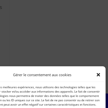
s
Gérer le consentement aux cookies
les meilleures expériences, nous utilisons des technologies telles que les
 stocker et/ou accéder aux informations des appareils. Le fait de consentir
ologies nous permettra de traiter des données telles que le comportement
n ou les ID uniques sur ce site. Le fait de ne pas consentir ou de retirer son
 peut avoir un effet négatif sur certaines caractéristiques et fonctions.