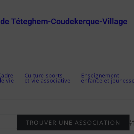
e de Téteghem-Coudekerque-Village
Cadre
Culture sports
Enseignement
de vie
et vie associative
enfance et jeuness
Ad