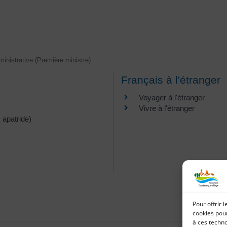
dministrative (Première ministre)
Français à l'étranger
Voyager à l'étranger
Vivre à l'étranger
 apatride)
Pour offrir 
cookies pour
à ces techn