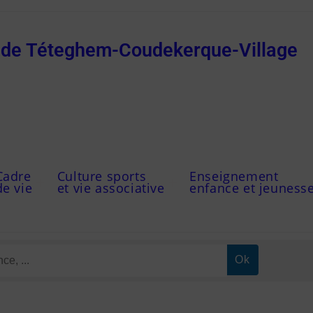
e de Téteghem-Coudekerque-Village
Cadre
Culture sports
Enseignement
de vie
et vie associative
enfance et jeuness