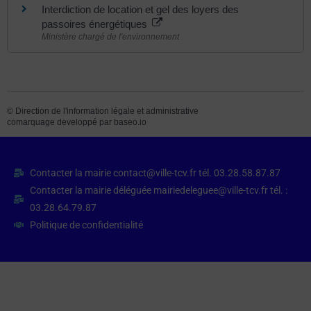
Interdiction de location et gel des loyers des
passoires énergétiques
Ministère chargé de l'environnement
©
Direction de l'information légale et administrative
comarquage developpé par
baseo.io
Contacter la mairie contact@ville-tcv.fr tél. 03.28.58.87.87
Contacter la mairie déléguée mairiedeleguee@ville-tcv.fr tél. :
03.28.64.79.87
Politique de confidentialité