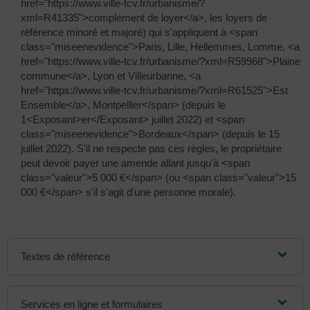
href="https://www.ville-tcv.fr/urbanisme/?
xml=R41335">complément de loyer</a>, les loyers de
référence minoré et majoré) qui s'appliquent à <span
class="miseenevidence">Paris, Lille, Hellemmes, Lomme, <a
href="https://www.ville-tcv.fr/urbanisme/?xml=R59968">Plaine
commune</a>, Lyon et Villeurbanne, <a
href="https://www.ville-tcv.fr/urbanisme/?xml=R61525">Est
Ensemble</a>, Montpellier</span> (depuis le
1<Exposant>er</Exposant> juillet 2022) et <span
class="miseenevidence">Bordeaux</span> (depuis le 15
juillet 2022). S'il ne respecte pas ces règles, le propriétaire
peut devoir payer une amende allant jusqu'à <span
class="valeur">5 000 €</span> (ou <span class="valeur">15
000 €</span> s'il s'agit d'une personne morale).
Textes de référence
Services en ligne et formulaires