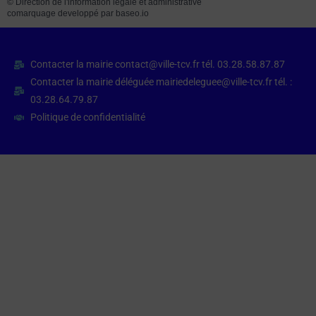
©
Direction de l'information légale et administrative
comarquage developpé par
baseo.io
Contacter la mairie contact@ville-tcv.fr tél. 03.28.58.87.87
Contacter la mairie déléguée mairiedeleguee@ville-tcv.fr tél. :
03.28.64.79.87
Politique de confidentialité